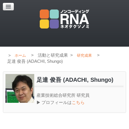
超解像顕微鏡
超解像顕微鏡の紹介
使用上のコツ
ブログ
>
活動と研究成果
>
>
ホーム
研究成果
足達 俊吾 (ADACHI, Shungo)
足達 俊吾 (ADACHI, Shungo)
産業技術総合研究所 研究員
▶ プロフィールは
こちら