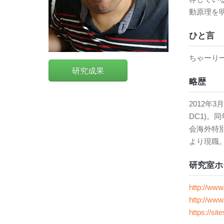
動原理を
ひと言
ちゃーり
研究成果
略歴
2012年
DC1)。
会海外特別研究員
より現職
研究室ホ
http://www.
http://www.
https://si