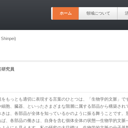
ホーム
領域について
hinpei)
任研究員
観をもっとも適切に表現する言葉のひとつは、「生物学的文脈」で
や細胞、臓器、といったさまざまな階層に属する部品から構築され
べきは、各部品が全体を知っているかのように振る舞うことです。
れば、各部品の働きは、自身を含む個体全体の状態—生物学的文脈
るようにも見えます。私の研究の大目標は、生物学的文脈の分子基