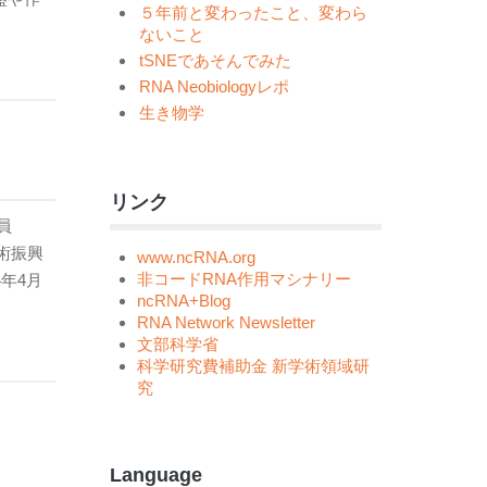
５年前と変わったこと、変わら
ないこと
tSNEであそんでみた
RNA Neobiologyレポ
生き物学
リンク
員
術振興
www.ncRNA.org
非コードRNA作用マシナリー
14年4月
ncRNA+Blog
RNA Network Newsletter
文部科学省
科学研究費補助金 新学術領域研
究
Language