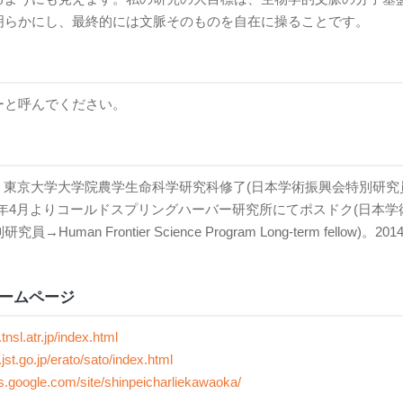
明らかにし、最終的には文脈そのものを自在に操ることです。
ーと呼んでください。
3月 東京大学大学院農学生命科学研究科修了(日本学術振興会特別研究
同年4月よりコールドスプリングハーバー研究所にてポスドク(日本学
→Human Frontier Science Program Long-term fellow)。20
。
ームページ
tnsl.atr.jp/index.html
jst.go.jp/erato/sato/index.html
tes.google.com/site/shinpeicharliekawaoka/