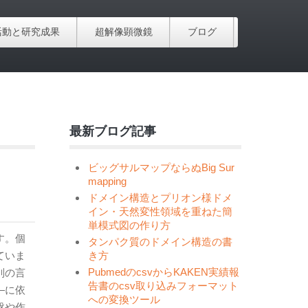
活動と研究成果
超解像顕微鏡
ブログ
最新ブログ記事
ビッグサルマップならぬBig Sur
mapping
ドメイン構造とプリオン様ドメ
イン・天然変性領域を重ねた簡
単模式図の作り方
す。個
タンパク質のドメイン構造の書
ていま
き方
PubmedのcsvからKAKEN実績報
別の言
告書のcsv取り込みフォーマット
—に依
への変換ツール
盤や作