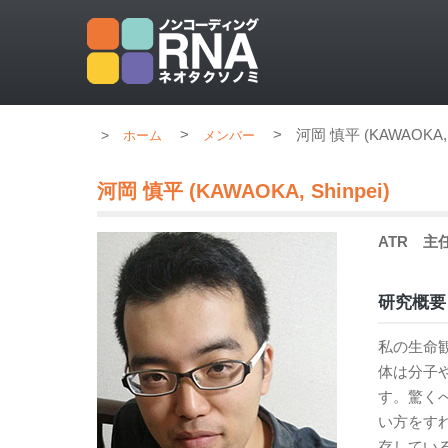
>
>
河岡 慎平 (KAWAOKA, S
ホーム
メンバー
河岡 慎平 (KAWAOKA, Shinpei)
ATR
主
研究概要
私の生命
体は分子
す。驚く
い方をす
存してい