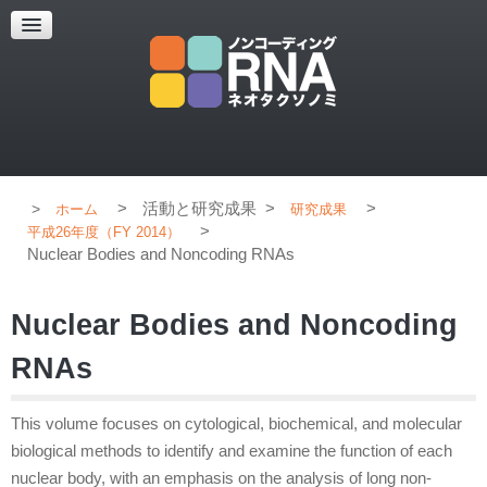
超解像顕微鏡
超解像顕微鏡の紹介
使用上のコツ
ブログ
>
活動と研究成果
>
>
ホーム
研究成果
>
平成26年度（FY 2014）
Nuclear Bodies and Noncoding RNAs
Nuclear Bodies and Noncoding
RNAs
This volume focuses on cytological, biochemical, and molecular
biological methods to identify and examine the function of each
nuclear body, with an emphasis on the analysis of long non-