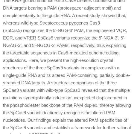
The RNA-guided endonuclease Cas9 cleaves double-stranded
DNA targets bearing a PAM (protospacer adjacent motif) and
complementarity to the guide RNA. A recent study showed that,
whereas wild-type Streptococcus pyogenes Cas9
(SpCas9) recognizes the 5'-NGG-3' PAM, the engineered VQR,
EQR, and VRER SpCas9 variants recognize the 5'-NGA-3', 5'-
NGAG-3', and 5'-NGCG-3' PAMs, respectively, thus expanding
the targetable sequences in Cas9-mediated genome editing
applications. Here, we present the high-resolution crystal
structures of the three SpCas9 variants in complexes with a
single-guide RNA and its altered PAM-containing, partially double-
stranded DNA targets. A structural comparison of the three
SpCas9 variants with wild-type SpCas9 revealed that the multiple
mutations synergistically induce an unexpected displacement in
the phosphodiester backbone of the PAM duplex, thereby allowing
the SpCas9 variants to directly recognize the altered PAM
nucleotides. Our findings explain the altered PAM specificities of
the SpCas9 variants and establish a framework for further rational