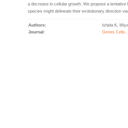
a decrease in cellular growth. We propose a tentative h
species might delineate their evolutionary direction vi
Authors:
Ishida K, Miy
Journal:
Genes Cells. 