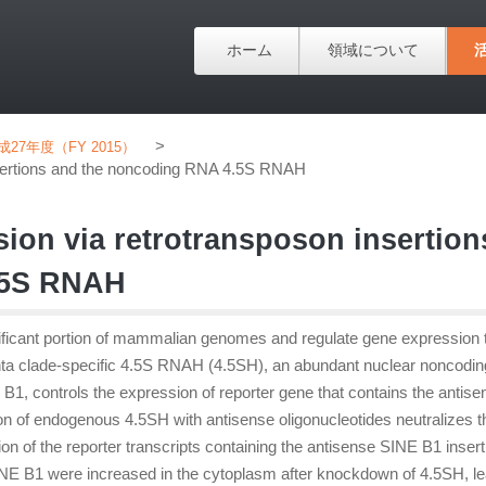
ホーム
領域について
>
成27年度（FY 2015）
nsertions and the noncoding RNA 4.5S RNAH
ion via retrotransposon insertion
.5S RNAH
ificant portion of mammalian genomes and regulate gene expression 
ta clade-specific 4.5S RNAH (4.5SH), an abundant nuclear noncodi
B1, controls the expression of reporter gene that contains the antise
ion of endogenous 4.5SH with antisense oligonucleotides neutralizes t
ion of the reporter transcripts containing the antisense SINE B1 insert
INE B1 were increased in the cytoplasm after knockdown of 4.5SH, le