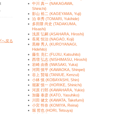
t
中川 真一 (NAKAGAWA,
Shinichi)
.
影山 裕二 (KAGEYAMA, Yuji)
泊 幸秀 (TOMARI, Yukihide)
多田隈 尚史 (TADAKUMA,
Hisashi)
浅原 弘嗣 (ASAHARA, Hiroshi)
長尾 恒治 (NAGAO, Koji)
プへ戻る
黒柳 秀人 (KUROYANAGI,
Hidehito)
藤生 克仁 (FUJIU, Katsuhito)
西増 弘志 (NISHIMASU, Hiroshi)
岩崎 由香 (IWASAKI, Yuka)
河岡 慎平 (KAWAOKA, Shinpei)
谷上 賢瑞 (TANIUE, Kenzui)
小林 慎 (KOBAYASHI, Shin)
堀家 慎一 (HORIKE, Shinichi)
河原 行郎 (KAWAHARA, Yukio)
加藤 泰彦 (KATO, Yasuhiko)
川田 健文 (KAWATA, Takefumi)
小宮 怜奈 (KOMIYA, Reina)
堀 哲也 (HORI, Tetsuya)