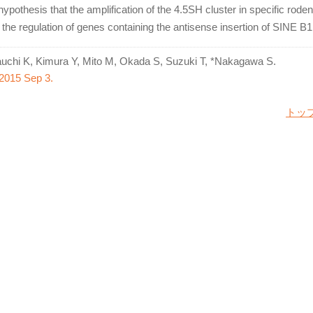
ypothesis that the amplification of the 4.5SH cluster in specific roden
a the regulation of genes containing the antisense insertion of SINE B1
auchi K, Kimura Y, Mito M, Okada S, Suzuki T, *Nakagawa S.
2015 Sep 3.
トッ