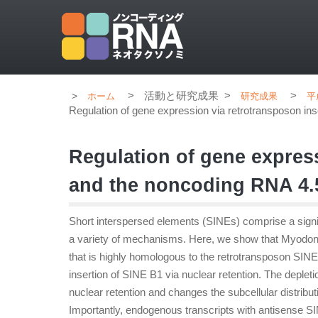
>
活動と研究成果
>
>
ホーム
研究成果
平
Regulation of gene expression via retrotransposon i
Regulation of gene express
and the noncoding RNA 4
Short interspersed elements (SINEs) comprise a sign
a variety of mechanisms. Here, we show that Myodon
that is highly homologous to the retrotransposon SINE 
insertion of SINE B1 via nuclear retention. The deplet
nuclear retention and changes the subcellular distribut
Importantly, endogenous transcripts with antisense S