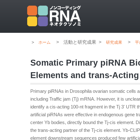
>
活動と研究成果
>
>
ホーム
研究成果
平
Somatic Primary piRNA Bi
Elements and trans-Acting
Primary piRNAs in Drosophila ovarian somatic cells a
including Traffic jam (Tj) mRNA. However, it is unc
identify a cis-acting 100-nt fragment in the Tj 3' UTR 
artificial piRNAs were effective in endogenous gene t
center Yb bodies, directly bound the Tj-cis element. D
the trans-acting partner of the Tj-cis element. Yb-CLI
element downstream sequences produced few artifici