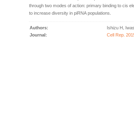
through two modes of action: primary binding to cis 
to increase diversity in piRNA populations.
Authors:
Ishizu H, Iwa
Journal:
Cell Rep. 201