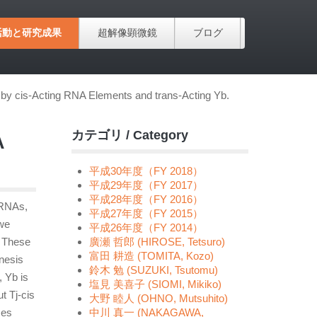
活動と研究成果
超解像顕微鏡
ブログ
by cis-Acting RNA Elements and trans-Acting Yb.
カテゴリ / Category
A
平成30年度（FY 2018）
平成29年度（FY 2017）
平成28年度（FY 2016）
mRNAs,
平成27年度（FY 2015）
 we
平成26年度（FY 2014）
. These
廣瀬 哲郎 (HIROSE, Tetsuro)
富田 耕造 (TOMITA, Kozo)
enesis
鈴木 勉 (SUZUKI, Tsutomu)
, Yb is
塩見 美喜子 (SIOMI, Mikiko)
t Tj-cis
大野 睦人 (OHNO, Mutsuhito)
ces
中川 真一 (NAKAGAWA,