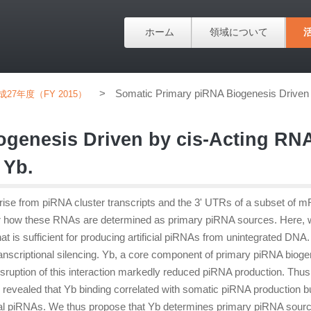
ホーム
領域について
>
Somatic Primary piRNA Biogenesis Driven 
成27年度（FY 2015）
ogenesis Driven by cis-Acting RN
 Yb.
rise from piRNA cluster transcripts and the 3' UTRs of a subset of 
lear how these RNAs are determined as primary piRNA sources. Here,
that is sufficient for producing artificial piRNAs from unintegrated DNA
ranscriptional silencing. Yb, a core component of primary piRNA biog
isruption of this interaction markedly reduced piRNA production. Thus
P revealed that Yb binding correlated with somatic piRNA production bu
al piRNAs. We thus propose that Yb determines primary piRNA sour