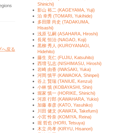
Shinichi)
regions
影山 裕二 (KAGEYAMA, Yuji)
泊 幸秀 (TOMARI, Yukihide)
多田隈 尚史 (TADAKUMA,
Hisashi)
浅原 弘嗣 (ASAHARA, Hiroshi)
長尾 恒治 (NAGAO, Koji)
黒柳 秀人 (KUROYANAGI,
プへ戻る
Hidehito)
藤生 克仁 (FUJIU, Katsuhito)
西増 弘志 (NISHIMASU, Hiroshi)
岩崎 由香 (IWASAKI, Yuka)
河岡 慎平 (KAWAOKA, Shinpei)
谷上 賢瑞 (TANIUE, Kenzui)
小林 慎 (KOBAYASHI, Shin)
堀家 慎一 (HORIKE, Shinichi)
河原 行郎 (KAWAHARA, Yukio)
加藤 泰彦 (KATO, Yasuhiko)
川田 健文 (KAWATA, Takefumi)
小宮 怜奈 (KOMIYA, Reina)
堀 哲也 (HORI, Tetsuya)
木立 尚孝 (KIRYU, Hisanori)