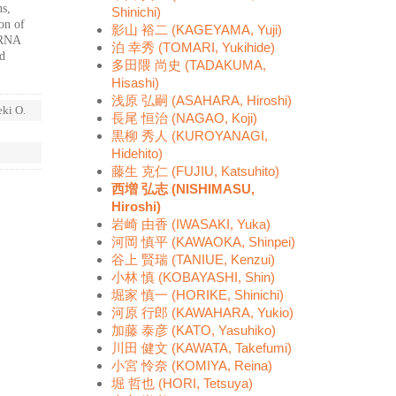
s,
Shinichi)
on of
影山 裕二 (KAGEYAMA, Yuji)
gRNA
泊 幸秀 (TOMARI, Yukihide)
nd
多田隈 尚史 (TADAKUMA,
Hisashi)
浅原 弘嗣 (ASAHARA, Hiroshi)
eki O.
長尾 恒治 (NAGAO, Koji)
黒柳 秀人 (KUROYANAGI,
Hidehito)
藤生 克仁 (FUJIU, Katsuhito)
西増 弘志 (NISHIMASU,
Hiroshi)
岩崎 由香 (IWASAKI, Yuka)
河岡 慎平 (KAWAOKA, Shinpei)
谷上 賢瑞 (TANIUE, Kenzui)
小林 慎 (KOBAYASHI, Shin)
堀家 慎一 (HORIKE, Shinichi)
河原 行郎 (KAWAHARA, Yukio)
加藤 泰彦 (KATO, Yasuhiko)
川田 健文 (KAWATA, Takefumi)
小宮 怜奈 (KOMIYA, Reina)
堀 哲也 (HORI, Tetsuya)