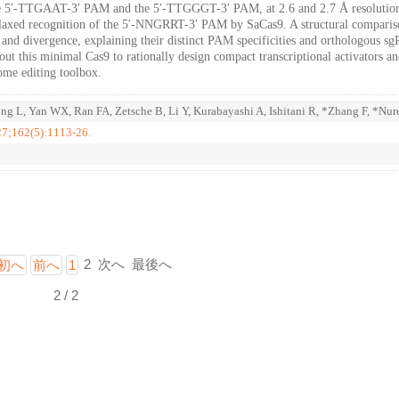
the 5′-TTGAAT-3′ PAM and the 5′-TTGGGT-3′ PAM, at 2.6 and 2.7 Å resolution
relaxed recognition of the 5′-NNGRRT-3′ PAM by SaCas9. A structural comparis
 and divergence, explaining their distinct PAM specificities and orthologous s
bout this minimal Cas9 to rationally design compact transcriptional activators a
ome editing toolbox.
ng L, Yan WX, Ran FA, Zetsche B, Li Y, Kurabayashi A, Ishitani R, *Zhang F, *Nur
27;162(5):1113-26.
2
次へ
最後へ
初へ
前へ
1
2 / 2