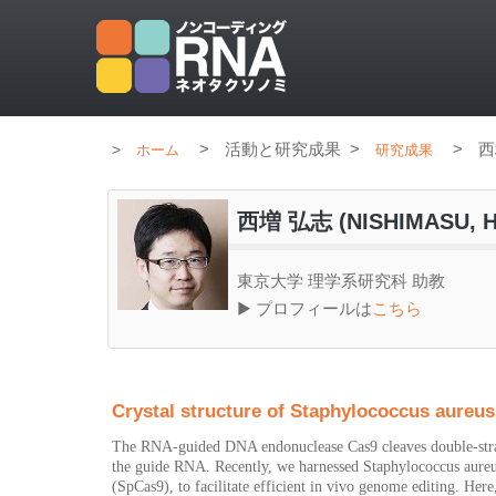
>
活動と研究成果
>
>
西
ホーム
研究成果
西増 弘志 (NISHIMASU, Hi
東京大学 理学系研究科 助教
▶ プロフィールは
こちら
Crystal structure of Staphylococcus aureus
The RNA-guided DNA endonuclease Cas9 cleaves double-stra
the guide RNA. Recently, we harnessed Staphylococcus aureus
(SpCas9), to facilitate efficient in vivo genome editing. Her