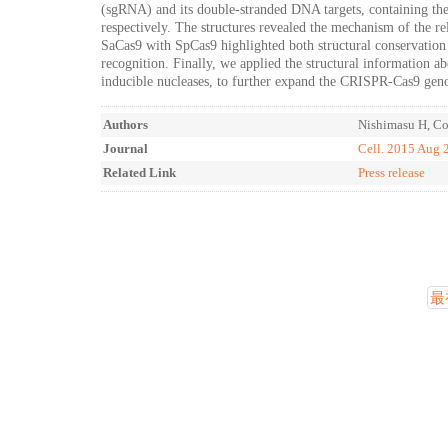
(sgRNA) and its double-stranded DNA targets, containing 
respectively. The structures revealed the mechanism of the 
SaCas9 with SpCas9 highlighted both structural conservation
recognition. Finally, we applied the structural information a
inducible nucleases, to further expand the CRISPR-Cas9 gen
Authors
Nishimasu H, Co
Journal
Cell. 2015 Aug 
Related Link
Press release
最