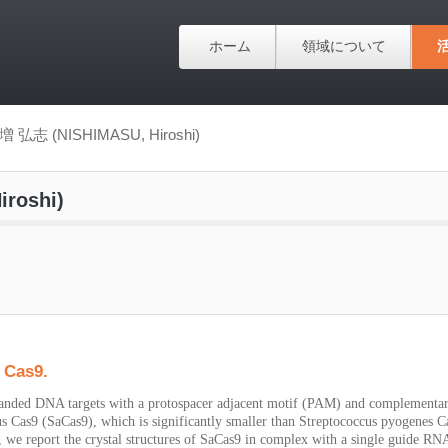
ホーム
領域について
増 弘志 (NISHIMASU, Hiroshi)
roshi)
 Cas9.
nded DNA targets with a protospacer adjacent motif (PAM) and complementar
 Cas9 (SaCas9), which is significantly smaller than Streptococcus pyogenes C
e, we report the crystal structures of SaCas9 in complex with a single guide RN