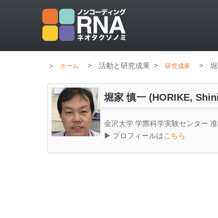
>
活動と研究成果
>
>
堀
ホーム
研究成果
堀家 慎一 (HORIKE, Shini
金沢大学 学際科学実験センター 
▶ プロフィールは
こちら