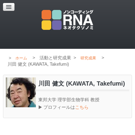
超解像顕微鏡
超解像顕微鏡の紹介
使用上のコツ
ブログ
>
活動と研究成果
>
>
ホーム
研究成果
川田 健文 (KAWATA, Takefumi)
川田 健文 (KAWATA, Takefumi)
東邦大学 理学部生物学科 教授
▶ プロフィールは
こちら