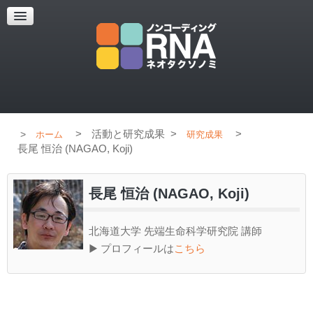
超解像顕微鏡
超解像顕微鏡の紹介
使用上のコツ
ブログ
>
活動と研究成果
>
>
ホーム
研究成果
長尾 恒治 (NAGAO, Koji)
長尾 恒治 (NAGAO, Koji)
北海道大学 先端生命科学研究院 講師
▶ プロフィールは
こちら