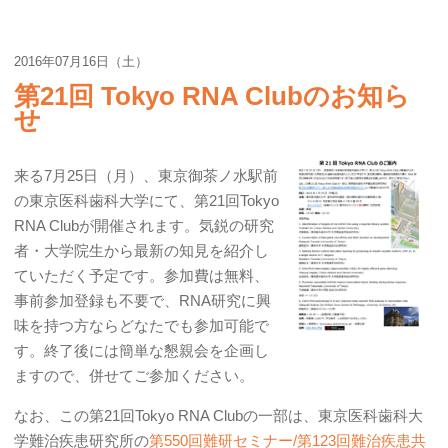
2016年07月16日（土）
第21回 Tokyo RNA Clubのお知ら
せ
来る7月25日（月）、東京御茶ノ水駅前
の東京医科歯科大学にて、第21回Tokyo
RNA Clubが開催されます。気鋭の研究
者・大学院生から最新の知見を紹介し
ていただく予定です。参加費は無料、
事前参加登録も不要で、RNA研究に興
味を持つ方ならどなたでも参加可能で
す。終了後には簡単な懇親会を企画し
ますので、併せてご参加ください。
なお、この第21回Tokyo RNA Clubの一部は、東京医科歯科大
学難治疾患研究所の
第550回難研セミナー/第123回難治疾患共