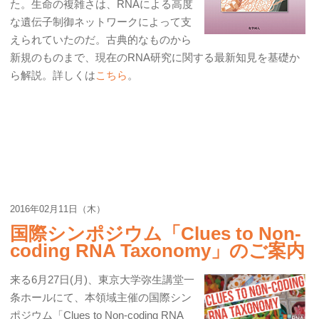
た。生命の複雑さは、RNAによる高度
な遺伝子制御ネットワークによって支
えられていたのだ。古典的なものから
新規のものまで、現在のRNA研究に関する最新知見を基礎か
ら解説。詳しくは
こちら
。
2016年02月11日（木）
国際シンポジウム「Clues to Non-
coding RNA Taxonomy」のご案内
来る6月27日(月)、東京大学弥生講堂一
条ホールにて、本領域主催の国際シン
ポジウム「Clues to Non-coding RNA