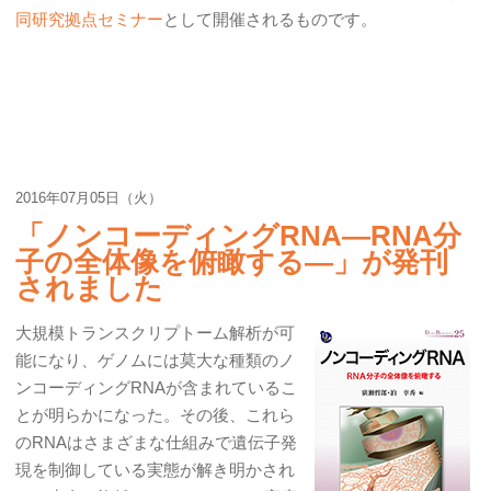
同研究拠点セミナー
として開催されるものです。
2016年07月05日（火）
「ノンコーディングRNA―RNA分
子の全体像を俯瞰する―」が発刊
されました
大規模トランスクリプトーム解析が可
能になり、ゲノムには莫大な種類のノ
ンコーディングRNAが含まれているこ
とが明らかになった。その後、これら
のRNAはさまざまな仕組みで遺伝子発
現を制御している実態が解き明かされ