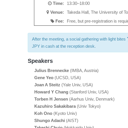
Time:
13:30–18:00
Venue:
Takeda Hall, The University of To
Fee:
Free, but pre-registration is requ
After the meeting, a social gathering with light bites
JPY in cash at the reception desk.
Speakers
Julius Brennecke
(IMBA, Austria)
Gene Yeo
(UCSD, USA)
Joan A Steitz
(Yale Univ, USA)
Howard Y Chang
(Stanford Univ, USA)
Torben H Jensen
(Aarhus Univ, Denmark)
Kazuhiro Sakakibara
(Univ Tokyo)
Koh Ono
(Kyoto Univ)
Shungo Adachi
(AIST)
Takeshi Chujo
(Hokkaido Univ)