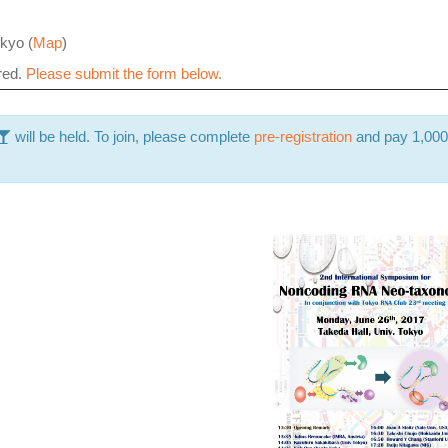
kyo (
Map
)
ired.
Please submit the form below.
will
be held. To join, please complete
pre-registration
and pay 1,000