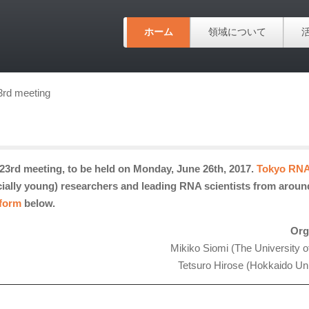
ホーム
領域について
3rd meeting
3rd meeting, to be held on Monday, June 26th, 2017.
Tokyo RNA
ecially young) researchers and leading RNA scientists from aroun
 form
below.
Org
Mikiko Siomi (The University o
Tetsuro Hirose (Hokkaido Uni