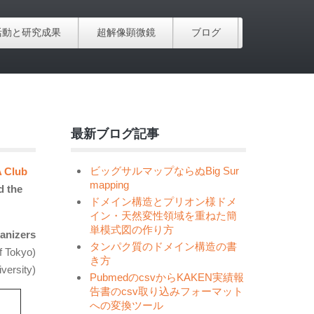
活動と研究成果
超解像顕微鏡
ブログ
最新ブログ記事
ビッグサルマップならぬBig Sur
 Club
mapping
d the
ドメイン構造とプリオン様ドメ
イン・天然変性領域を重ねた簡
単模式図の作り方
anizers
タンパク質のドメイン構造の書
f Tokyo)
き方
versity)
PubmedのcsvからKAKEN実績報
告書のcsv取り込みフォーマット
への変換ツール