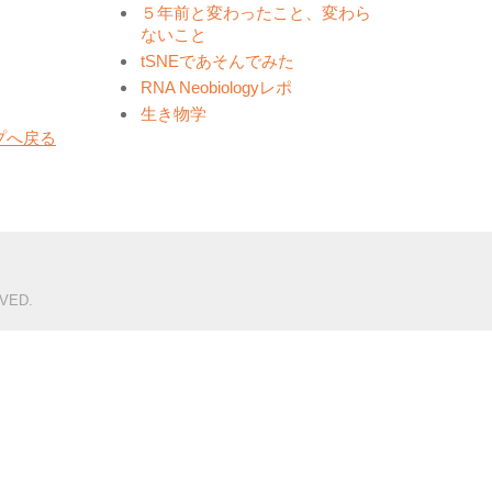
５年前と変わったこと、変わら
ないこと
tSNEであそんでみた
RNA Neobiologyレポ
生き物学
プへ戻る
VED.