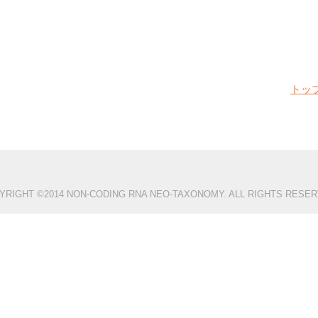
トッ
YRIGHT ©2014 NON-CODING RNA NEO-TAXONOMY. ALL RIGHTS RESER