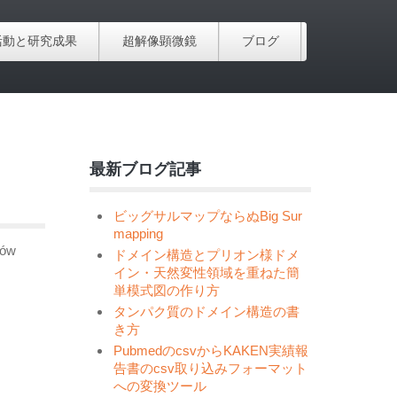
活動と研究成果
超解像顕微鏡
ブログ
最新ブログ記事
ビッグサルマップならぬBig Sur
mapping
ków
ドメイン構造とプリオン様ドメ
イン・天然変性領域を重ねた簡
単模式図の作り方
タンパク質のドメイン構造の書
き方
PubmedのcsvからKAKEN実績報
告書のcsv取り込みフォーマット
への変換ツール