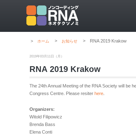
>
>
RNA 2019 Krakow
ホーム
お知らせ
2019年03月11日（月）
RNA 2019 Krakow
The 24th Annual Meeting of the RNA Society will be h
Congress Centre. Please resiter
here
.
Organizers:
Witold Filipowicz
Brenda Bass
Elena Conti