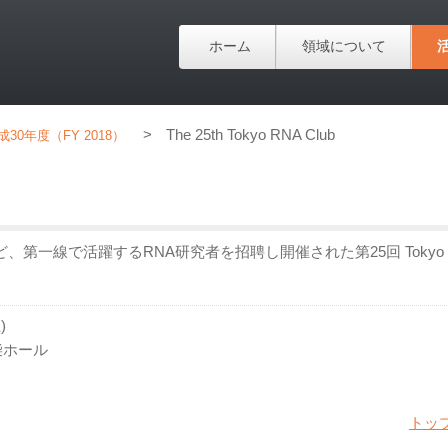
ホーム
領域について
>
The 25th Tokyo RNA Club
成30年度（FY 2018）
史博士など、第一線で活躍するRNA研究者を招聘し開催された第25回 Tokyo 
)
柴ホール
トッ