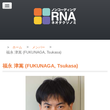
超解像顕微鏡
超解像顕微鏡の紹介
使用上のコツ
ブログ
>
>
ホーム
メンバー
福永 津嵩 (FUKUNAGA, Tsukasa)
福永 津嵩 (FUKUNAGA, Tsukasa)