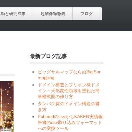
活動と研究成果
超解像顕微鏡
ブログ
最新ブログ記事
ビッグサルマップならぬBig Sur
mapping
ドメイン構造とプリオン様ドメ
イン・天然変性領域を重ねた簡
単模式図の作り方
タンパク質のドメイン構造の書
き方
PubmedのcsvからKAKEN実績報
告書のcsv取り込みフォーマット
への変換ツール