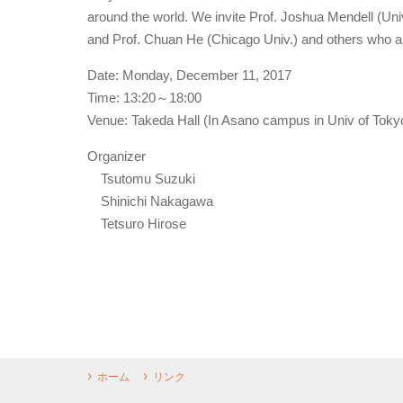
around the world. We invite Prof. Joshua Mendell (Uni
and Prof. Chuan He (Chicago Univ.) and others who are 
Date: Monday, December 11, 2017
Time: 13:20～18:00
Venue: Takeda Hall (In Asano campus in Univ of Toky
Organizer
Tsutomu Suzuki
Shinichi Nakagawa
Tetsuro Hirose
ホーム
リンク