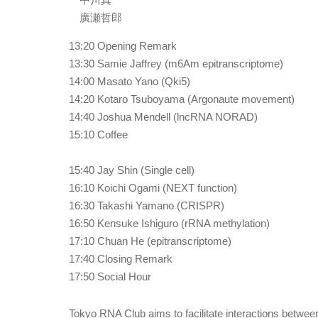
廣瀬哲郎
13:20 Opening Remark
13:30 Samie Jaffrey (m6Am epitranscriptome)
14:00 Masato Yano (Qki5)
14:20 Kotaro Tsuboyama (Argonaute movement)
14:40 Joshua Mendell (lncRNA NORAD)
15:10 Coffee
15:40 Jay Shin (Single cell)
16:10 Koichi Ogami (NEXT function)
16:30 Takashi Yamano (CRISPR)
16:50 Kensuke Ishiguro (rRNA methylation)
17:10 Chuan He (epitranscriptome)
17:40 Closing Remark
17:50 Social Hour
Tokyo RNA Club aims to facilitate interactions betwee