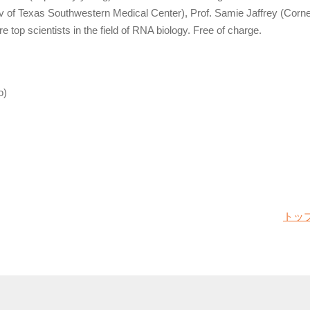
v of Texas Southwestern Medical Center), Prof. Samie Jaffrey (Cornel
top scientists in the field of RNA biology. Free of charge.
o)
トッ