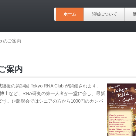
ホーム
領域について
lub のご案内
 のご案内
の第24回 Tokyo RNA Club が開催されます。
、Chuan He博士など、RNA研究の第一人者が一堂に会し、最新
す。(※懇親会ではシニアの方から1000円のカンパ