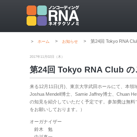
>
>
第24回 Tokyo RNA C
ホーム
お知らせ
2017年11月02日（木）
第24回 Tokyo RNA Club
来る12月11日(月)、東京大学武田ホールにて、本領域後援
Joshua Mendell博士、Samie Jaffrey博士
の知見を紹介していただく予定です。参加費は無料で
をお願いしております。）
オーガナイザー
鈴木 勉
中川真一