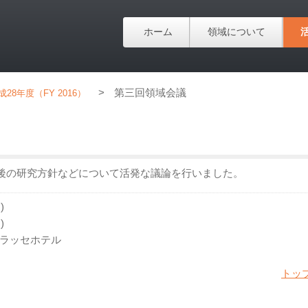
ホーム
領域について
>
第三回領域会議
成28年度（FY 2016）
後の研究方針などについて活発な議論を行いました。
)
)
ラッセホテル
トッ