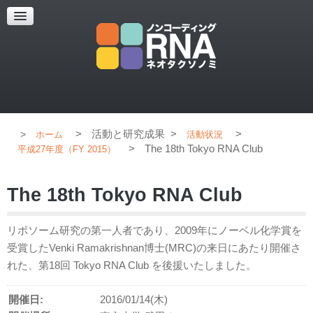
超解像顕微鏡
超解像顕微鏡の紹介
使用上のコツ
ブログ
>
活動と研究成果
>
>
ホーム
活動状況
>
The 18th Tokyo RNA Club
平成27年度（FY 2015）
The 18th Tokyo RNA Club
リボソーム研究の第一人者であり、2009年にノーベル化学賞を
受賞したVenki Ramakrishnan博士(MRC)の来日にあたり開催さ
れた、第18回 Tokyo RNA Club を後援いたしました。
開催日:
2016/01/14(木)