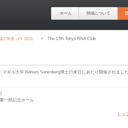
ホーム
領域について
>
The 17th Tokyo RNA Club
成27年度（FY 2015）
ル大学 Nahum Sonenberg博士の来日にあたり開催されました
)
董一郎記念ホール
トッ