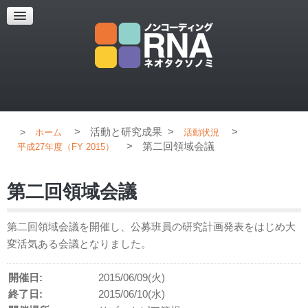
超解像顕微鏡
超解像顕微鏡の紹介
使用上のコツ
ブログ
>
活動と研究成果
>
>
ホーム
活動状況
>
第二回領域会議
平成27年度（FY 2015）
第二回領域会議
第二回領域会議を開催し、公募班員の研究計画発表をはじめ大
変活気ある会議となりました。
開催日:
2015/06/09(火)
終了日:
2015/06/10(水)