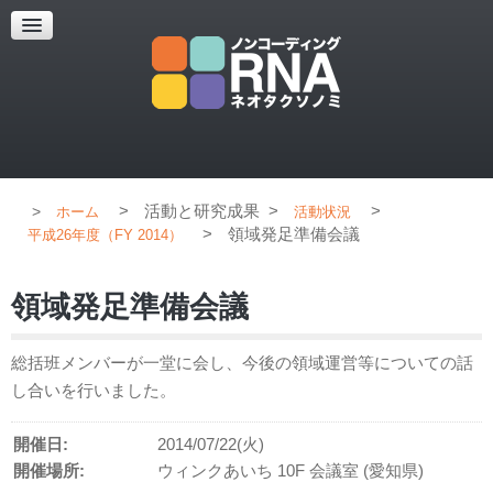
超解像顕微鏡
超解像顕微鏡の紹介
使用上のコツ
ブログ
>
活動と研究成果
>
>
ホーム
活動状況
>
領域発足準備会議
平成26年度（FY 2014）
領域発足準備会議
総括班メンバーが一堂に会し、今後の領域運営等についての話
し合いを行いました。
開催日:
2014/07/22(火)
開催場所:
ウィンクあいち 10F 会議室 (愛知県)