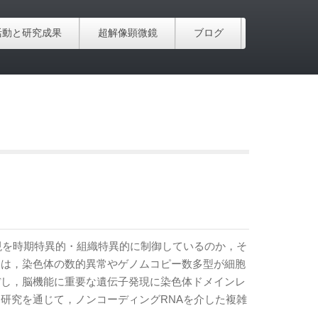
活動と研究成果
超解像顕微鏡
ブログ
現を時期特異的・組織特異的に制御しているのか，そ
ちは，染色体の数的異常やゲノムコピー数多型が細胞
ぼし，脳機能に重要な遺伝子発現に染色体ドメインレ
研究を通じて，ノンコーディングRNAを介した複雑