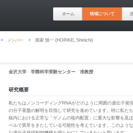
ホーム
領域について
>
>
堀家 慎一 (HORIKE, Shinichi)
メンバー
金沢大学
学際科学実験センター
准教授
研究概要
私たちはノンコーディングRNAがどのように周囲の遺伝子発
の分子基盤の解明を目指して研究を進めています。特に私た
核内における正常な「ゲノムの核内配置」に重大な影響を及
ベルで異常をきたしている可能性を考えています。このような
な遺伝子発現制御機構を明らかにしていきたいと思います。