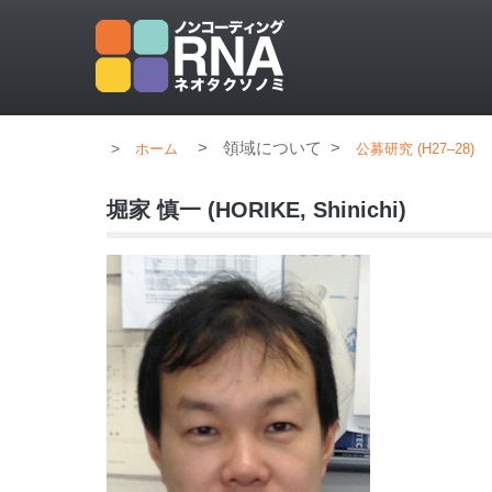
>
領域について
>
ホーム
公募研究 (H27–28)
堀家 慎一 (HORIKE, Shinichi)