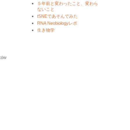
５年前と変わったこと、変わら
ないこと
tSNEであそんでみた
RNA Neobiologyレポ
生き物学
aków