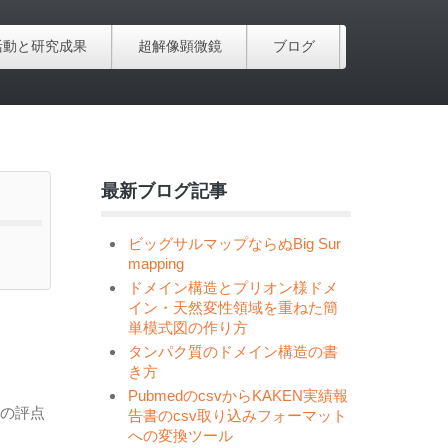
活動と研究成果
超解像顕微鏡
ブログ
最新ブログ記事
ビッグサルマップならぬBig Sur
mapping
ドメイン構造とプリオン様ドメ
イン・天然変性領域を重ねた簡
単模式図の作り方
タンパク質のドメイン構造の書
き方
PubmedのcsvからKAKEN実績報
の評点
告書のcsv取り込みフォーマット
への変換ツール