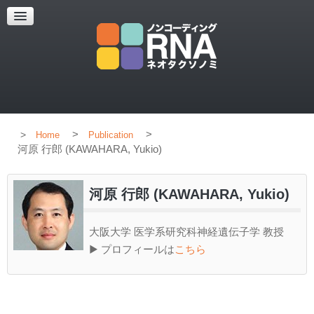
HOME
CONCEPT
MEMBERS
PUBLICATION
>
>
Home
Publication
河原 行郎 (KAWAHARA, Yukio)
河原 行郎 (KAWAHARA, Yukio)
大阪大学 医学系研究科神経遺伝子学 教授
▶ プロフィールは
こちら