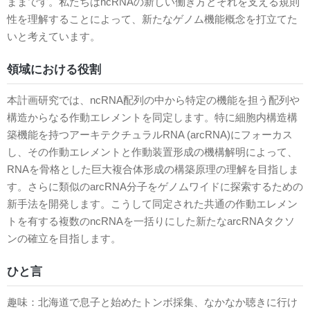
ままです。私たちはncRNAの新しい働き方とそれを支える規則
性を理解することによって、新たなゲノム機能概念を打立てた
いと考えています。
領域における役割
本計画研究では、ncRNA配列の中から特定の機能を担う配列や
構造からなる作動エレメントを同定します。特に細胞内構造構
築機能を持つアーキテクチュラルRNA (arcRNA)にフォーカス
し、その作動エレメントと作動装置形成の機構解明によって、
RNAを骨格とした巨大複合体形成の構築原理の理解を目指しま
す。さらに類似のarcRNA分子をゲノムワイドに探索するための
新手法を開発します。こうして同定された共通の作動エレメン
トを有する複数のncRNAを一括りにした新たなarcRNAタクソ
ンの確立を目指します。
ひと言
趣味：北海道で息子と始めたトンボ採集、なかなか聴きに行け