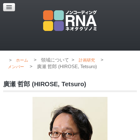
超解像顕微鏡
超解像顕微鏡の紹介
使用上のコツ
ブログ
>
領域について
>
>
ホーム
計画研究
>
廣瀬 哲郎 (HIROSE, Tetsuro)
メンバー
廣瀬 哲郎 (HIROSE, Tetsuro)