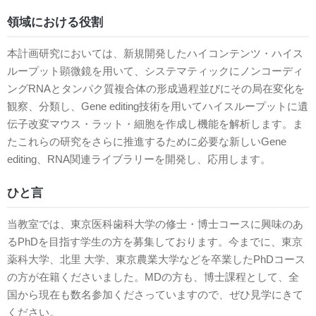
領域における役割
本計画研究においては、新規開発したハイコンテンツ・ハイス
ループット顕微鏡を用いて、システマティックにノンコーディ
ングRNAとタンパク質複合体の形成過程並びにその局在変化を
観察、分類し、Gene editing技術を用いてハイスループットに遺
伝子改変マウス・ラット・細胞を作成し機能を解析します。ま
たこれらの研究をさらに推進するために必要な新しいGene
editing、RNA関連ライブラリーを開発し、応用します。
ひと言
当教室では、東京医科歯科大学の修士・博士コースに興味のあ
るPhDを目指す学生の方を募集しております。今までに、東京
薬科大学、北里 大学、東京農業大学などを卒業したPhDコース
の方が在籍くださいました。MDの方も、博士課程として、全
国から現在も数名参加くださっていますので、ぜひ見学にきて
ください。