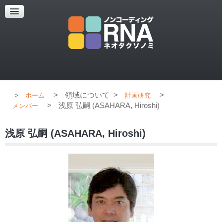
超解像顕微鏡
超解像顕微鏡の紹介
使用上のコツ
ブログ
>
領域について
>
>
ホーム
計画研究
>
浅原 弘嗣 (ASAHARA, Hiroshi)
メンバー
浅原 弘嗣 (ASAHARA, Hiroshi)