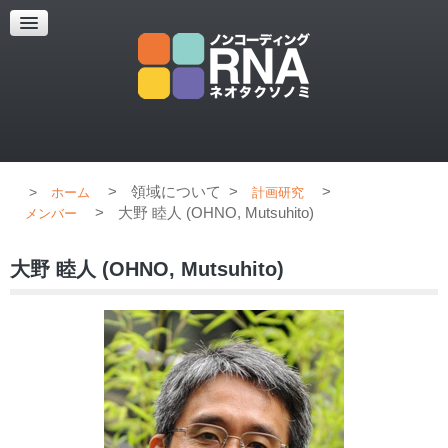
超解像顕微鏡
超解像顕微鏡の紹介
使用上のコツ
ブログ
>
領域について
>
>
ホーム
計画研究
>
大野 睦人 (OHNO, Mutsuhito)
メンバー
大野 睦人 (OHNO, Mutsuhito)