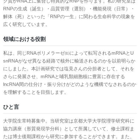
ク質がRNA上に集合し特異的なRNPを作ります。私の研究室は
RNPの生成（誕生）・品質管理（選別）・機能発現（日常）・
解体（死）といった「RNPの一生」に関わる生命科学の現象を
広く研究しています。
領域における役割
私は、同じRNAポリメラーゼ㈼によって転写されるmRNAとU
snRNAがなぜ異なる経路で核外に輸送されるのかを以前明らか
にしました。本計画研究では塩見さんの分担者として、それを
さらに発展させ、mRNAと哺乳類細胞核に豊富に存在する
lncRNA間の仕分け・振り分けがどのような機構でなされるのか
を理解することを目指します。
ひと言
大学院生常時募集中。当研究室は京都大学大学院理学研究科に
協力講座（形質発現学分科）として所属していて、修士課程ま
たは博士後期課程から研究に参加することができます。また、