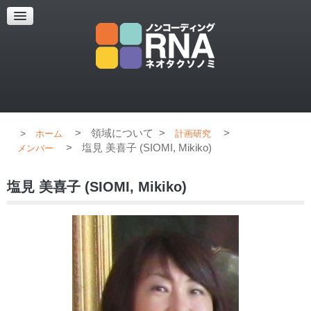
超解像顕微鏡
超解像顕微鏡の紹介
使用上のコツ
ブログ
>
領域について
>
>
ホーム
計画研究
>
塩見 美喜子 (SIOMI, Mikiko)
メンバー
塩見 美喜子 (SIOMI, Mikiko)