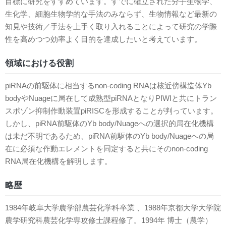
目標に研究をすすめています。すでに確立された分子生物学、
生化学、細胞生物学的な手法のみならず、生物情報など最新の
知見や技術／手法を上手く取り入れることによって研究の学際
性を高めつつ効率よく目的を達成したいと考えています。
領域における役割
piRNAの前駆体に相当するnon-coding RNAは核近傍構造体Yb
bodyやNuageに局在して成熟型piRNAとなりPIWIと共にトラン
スポゾン抑制作動装置piRISCを形成することが判っています。
しかし、piRNA前駆体のYb body/Nuageへの選択的局在化機構
は未だ不明であるため、piRNA前駆体のYb body/Nuageへの局
在に必須な作動エレメントを同定すると共にそのnon-coding
RNA局在化機構を解明します。
略歴
1984年岐阜大学農学部農芸化学科卒業 、1988年京都大学大学院
農学研究科農芸化学専攻修士課程修了。1994年 博士（農学）