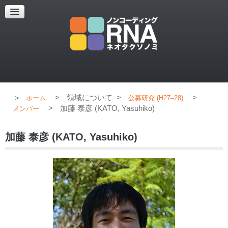
超解像顕微鏡
超解像顕微鏡の紹介
使用上のコツ
ブログ
>
領域について
>
>
ホーム
公募研究 (H27–28)
>
加藤 泰彦 (KATO, Yasuhiko)
メンバー
加藤 泰彦 (KATO, Yasuhiko)