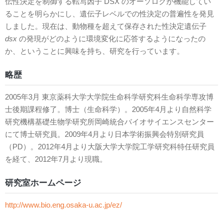
伝性決定を制御する転写因子 DSX のオーソログが機能してい
ることを明らかにし、遺伝子レベルでの性決定の普遍性を発見
しました。現在は、動物種を超えて保存された性決定遺伝子
dsx
の発現がどのように環境変化に応答するようになったの
か、ということに興味を持ち、研究を行っています。
略歴
2005年3月 東京薬科大学大学院生命科学研究科生命科学専攻博
士後期課程修了。博士（生命科学）。2005年4月より自然科学
研究機構基礎生物学研究所岡崎統合バイオサイエンスセンター
にて博士研究員。2009年4月より日本学術振興会特別研究員
（PD）。2012年4月より大阪大学大学院工学研究科特任研究員
を経て、2012年7月より現職。
研究室ホームページ
http://www.bio.eng.osaka-u.ac.jp/ez/