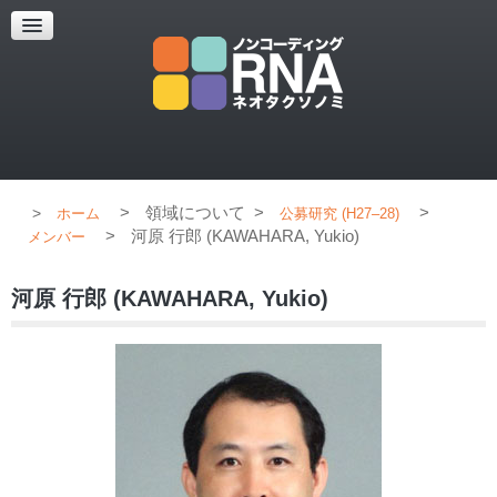
超解像顕微鏡
超解像顕微鏡の紹介
使用上のコツ
ブログ
>
領域について
>
>
ホーム
公募研究 (H27–28)
>
河原 行郎 (KAWAHARA, Yukio)
メンバー
河原 行郎 (KAWAHARA, Yukio)