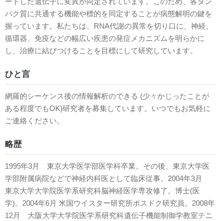
ードした遺伝子に変異が同定されています。このため、各タン
パク質に共通する機能や標的を同定することが病態解明の鍵を
握っています。私たちは、RNA代謝の異常を切り口に、神経、
循環器、免疫などの幅広い疾患の発症メカニズムを明らかに
し、治療に結びつけることを目標にして研究しています。
ひと言
網羅的シーケンス後の情報解析のできる (少々かじったことが
ある程度でもOK)研究者を募集しています。いつでもお気軽に
ご連絡ください。
略歴
1995年3月 東京大学医学部医学科卒業。その後、東京大学医
学部附属病院などで神経内科医として臨床従事。2004年3月
東京大学大学院医学系研究科脳神経医学専攻修了。博士(医
学)。2004年6月 米国ウイスター研究所ポスドク研究員。2008年
12月 大阪大学大学院医学系研究科遺伝子機能制御学教室テニ