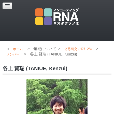
超解像顕微鏡
超解像顕微鏡の紹介
使用上のコツ
ブログ
>
領域について
>
>
ホーム
公募研究 (H27–28)
>
谷上 賢瑞 (TANIUE, Kenzui)
メンバー
谷上 賢瑞 (TANIUE, Kenzui)