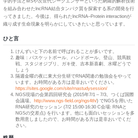
学的手法とMSや次世代シークエンサーといった網羅的解析技術
を組み合わせたlncRNA結合タンパク質を探索する系の開発を行
ってきました。今後は、得られたlncRNA–Protein interactionが
織り成す生命現象を明らかにしていきたいと思っています。
ひと言
けんずいと下の名前で呼ばれることが多いです。
趣味：バスケットボール、ハンドボール、登山、競馬観
戦、スタジオジブリ、ガキ使、吉本新喜劇、水曜どうで
しょう
隔週金曜の夜に東大分生研でRNA関連の勉強会をやって
います。お時間がある方は是非おいでください。
https://sites.google.com/site/rnastudysession/
NGS現場の会第四回研究会 (2015年7/1 – 7/3。つくば国際
会議場。
http://www.ngs-field.org/ngs4th/
) でNGSを用いた
RNA研究のセッション (7/2 15:00-16:30 C会場: RNAと
NGSの交差点) を行います。他にも面白いセッションを多
数用意しましたので、お時間がある方は是非おいでくだ
さい。
略歴