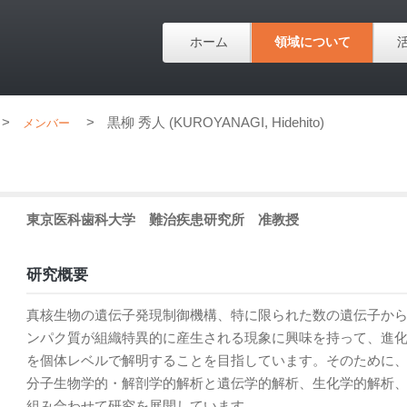
ホーム
領域について
>
>
黒柳 秀人 (KUROYANAGI, Hidehito)
メンバー
東京医科歯科大学
難治疾患研究所
准教授
研究概要
真核生物の遺伝子発現制御機構、特に限られた数の遺伝子から
ンパク質が組織特異的に産生される現象に興味を持って、進
を個体レベルで解明することを目指しています。そのために
分子生物学的・解剖学的解析と遺伝学的解析、生化学的解析
組み合わせて研究を展開しています。