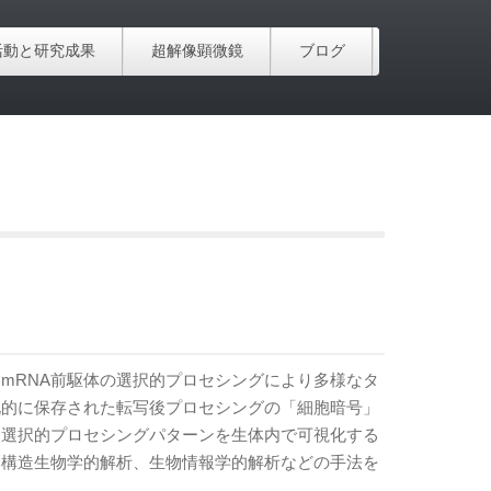
活動と研究成果
超解像顕微鏡
ブログ
mRNA前駆体の選択的プロセシングにより多様なタ
化的に保存された転写後プロセシングの「細胞暗号」
、選択的プロセシングパターンを生体内で可視化する
、構造生物学的解析、生物情報学的解析などの手法を