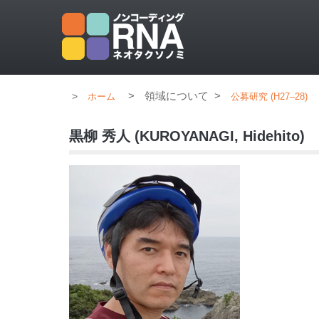
>
領域について
>
ホーム
公募研究 (H27–28)
黒柳 秀人 (KUROYANAGI, Hidehito)