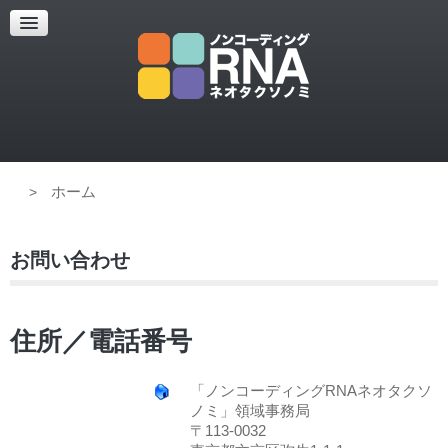
超解像顕微鏡
超解像顕微鏡の紹介
使用上のコツ
ブログ
ホーム
お問い合わせ
住所／電話番号
「ノンコーディングRNAネオタクソ
ノミ」領域事務局
〒113-0032